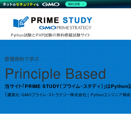
無料診断
メ
イ
ン
Python試験とPHP試験の無料模擬試験サイト
コ
ン
テ
原理原則で学ぶ
ン
Principle Based
ツ
へ
当サイト「PRIME STUDY（プライム・スタディ）」はPyt
移
（
運営元：GMOプライム・ストラテジー株式会社 [ Pythonエンジニア育
動