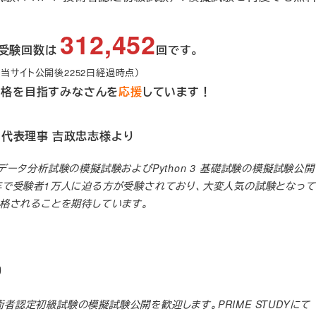
312,452
計受験回数は
回です。
/07（当サイト公開後2252日経過時点）
験合格を目指すみなさんを
応援
しています！
 代表理事 吉政忠志様より
3 データ分析試験の模擬試験およびPython 3 基礎試験の模擬試験公
開始3年で受験者1万人に迫る方が受験されており、大変人気の試験となっ
格されることを期待しています。
り
術者認定初級試験の模擬試験公開を歓迎します。PRIME STUDYにて