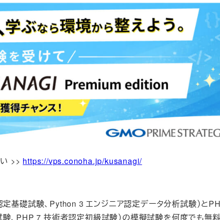
い >>
https://vps.conoha.jp/kusanagi/
ジニア認定基礎試験、Python 3 エンジニア認定データ分析試験）とP
上級試験、PHP 7 技術者認定初級試験）の模擬試験を何度でも無