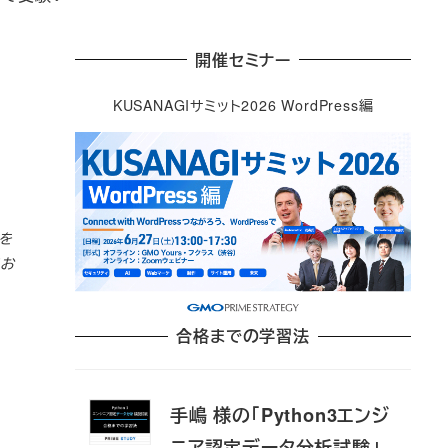
開催セミナー
KUSANAGIサミット2026 WordPress編
開を
てお
合格までの学習法
手嶋 様の「Python3エンジ
ニア認定データ分析試験」