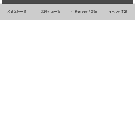
© 2026 GMO Prime Strategy Co.,Ltd.
模擬試験一覧
出題範囲一覧
合格までの学習法
イベント情報
GMOインターネットグループのセキュリティ事業について
世界初総合ネットセキュリティサービス「GMOセキュリティ24」
パスワード漏洩診断
Webサイトリスク診断
セキュリティ相談AIチャットボット
実在証明・盗聴対策
サイバー攻撃対策（GMOサイバーセキュリティ byイエラエ）
サイバー攻撃対策（GMO Flatt Security）
なりすまし対策
セキュリティ事業の軌跡