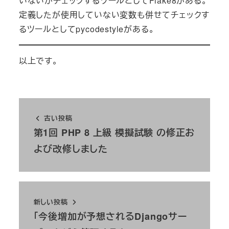
いないかチェックするツールとしてFlake8がある。
定義したが使用していない変数も併せてチェックす
るツールとしてpycodestyleがある。
以上です。
古い投稿
第1回 PHP 8 上級 模擬試験 の修正お
よび改修しました
新しい投稿
「今後増加が予想されるDjangoサー