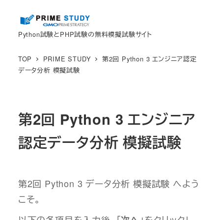
メ
イ
Python試験とPHP試験の無料模擬試験サイト
ン
コ
TOP
PRIME STUDY
第2回 Python 3 エンジニア認定
ン
データ分析 模擬試験
テ
ン
ツ
第2回 Python 3 エンジニア
へ
移
認定データ分析 模擬試験
動
第2回 Python 3 データ分析 模擬試験 へよう
こそ。
以下の各項目を入力後、「
」をクリックし
次へ