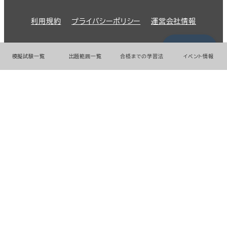
利用規約
プライバシーポリシー
運営会社情報
01:00:00
© 2026 GMO Prime Strategy Co.,Ltd.
模擬試験一覧
出題範囲一覧
合格までの学習法
イベント情報
GMOインターネットグループのセキュリティ事業について
世界初総合ネットセキュリティサービス「GMOセキュリティ24」
パスワード漏洩診断
Webサイトリスク診断
セキュリティ相談AIチャットボット
実在証明・盗聴対策
サイバー攻撃対策（GMOサイバーセキュリティ byイエラエ）
サイバー攻撃対策（GMO Flatt Security）
なりすまし対策
セキュリティ事業の軌跡