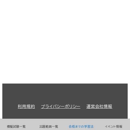
利用規約
プライバシーポリシー
運営会社情報
© 2026 GMO Prime Strategy Co.,Ltd.
模擬試験一覧
出題範囲一覧
合格までの学習法
イベント情報