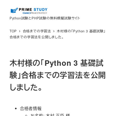
メ
イ
Python試験とPHP試験の無料模擬試験サイト
ン
コ
TOP
合格までの学習法
木村様の「Python 3 基礎試験」
ン
合格までの学習法を公開しました。
テ
ン
ツ
木村様の「Python 3 基礎試
へ
移
験」合格までの学習法を公開
動
しました。
合格者情報
お名前: 木村 正臣 様