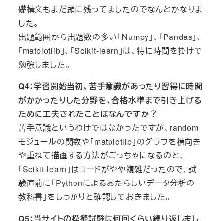
礎構文もまだ頭に残ってましたのでなんとかなりま
した。
出題範囲から出題数の多い「Ｎumpy」、「Pandas」、
「matplotlib」、「Scikit-learn」は、特に時間を掛けて
勉強しました。
Q4：学習開始当初、苦手意識があったり習得に時間
がかかったりした分野を、合格水準まで引き上げる
ために工夫されたことはなんですか？
苦手意識というわけではなかったですが、random
モジュールの関数や「matplotlib」のグラフを横向き
や重ねて描画する方法がごっちゃになるのと、
「Scikit-learn」はコードがやや複雑だったので、試
験直前に「Pythonによるあたらしいデータ分析の
教科書」をしっかりと確認しておきました。
Q5：当サイトの模擬試験は何回くらい繰り返しまし