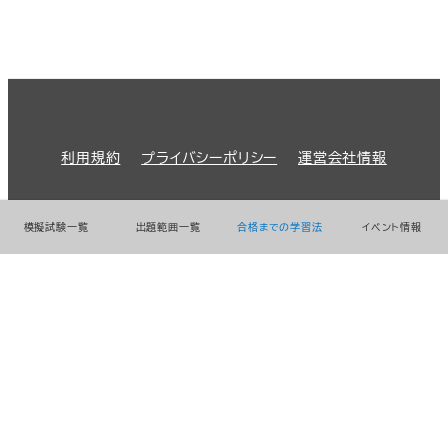
利用規約
プライバシーポリシー
運営会社情報
© 2026 GMO Prime Strategy Co.,Ltd.
模擬試験一覧
出題範囲一覧
合格までの学習法
イベント情報
GMOインターネットグループのセキュリティ事業について
世界初総合ネットセキュリティサービス「GMOセキュリティ24」
パスワード漏洩診断
Webサイトリスク診断
セキュリティ相談AIチャットボット