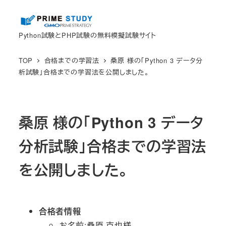
メ
イ
Python試験とPHP試験の無料模擬試験サイト
ン
コ
TOP
合格までの学習法
桑原 様の「Python 3 データ分
ン
析試験」合格までの学習法を公開しました。
テ
ン
ツ
桑原 様の「Python 3 データ
へ
移
分析試験」合格までの学習法
動
を公開しました。
合格者情報
お名前:桑原 克也様