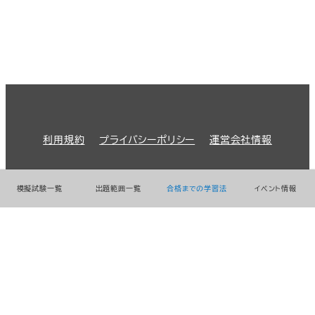
利用規約
プライバシーポリシー
運営会社情報
© 2026 GMO Prime Strategy Co.,Ltd.
模擬試験一覧
出題範囲一覧
合格までの学習法
イベント情報
GMOインターネットグループのセキュリティ事業について
世界初総合ネットセキュリティサービス「GMOセキュリティ24」