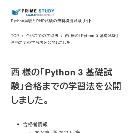
メ
イ
Python試験とPHP試験の無料模擬試験サイト
ン
コ
TOP
合格までの学習法
西 様の「Python 3 基礎試験」
ン
合格までの学習法を公開しました。
テ
ン
ツ
西 様の「Python 3 基礎試
へ
移
験」合格までの学習法を公開
動
しました。
合格者情報
お名前: 西 かれん 様