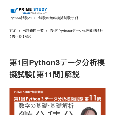
メ
イ
Python試験とPHP試験の無料模擬試験サイト
ン
コ
TOP
出題範囲一覧
第1回Python3データ分析模擬試験
ン
【第11問】解説
テ
ン
ツ
第1回Python3データ分析模
へ
移
擬試験【第11問】解説
動