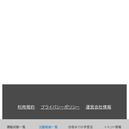
利用規約
プライバシーポリシー
運営会社情報
© 2026 GMO Prime Strategy Co.,Ltd.
模擬試験一覧
出題範囲一覧
合格までの学習法
イベント情報