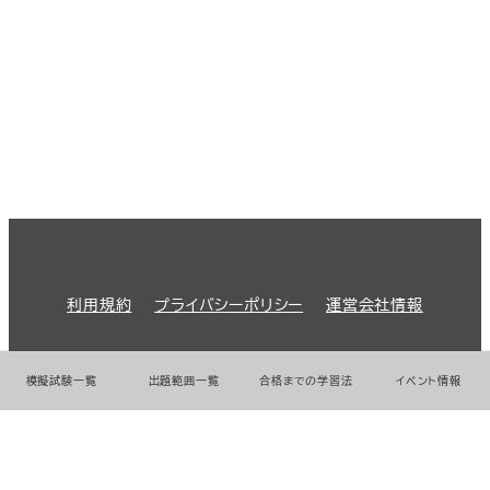
利用規約
プライバシーポリシー
運営会社情報
© 2026 GMO Prime Strategy Co.,Ltd.
模擬試験一覧
出題範囲一覧
合格までの学習法
イベント情報